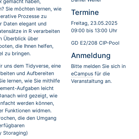
R gemacht haben,
n? Sie möchten lernen, wie
Termine
terative Prozesse zu
Freitag, 23.05.2025
er Daten elegant und
09:00 bis 13:00 Uhr
tensätze in R verarbeiten
n Überblick über
GD E2/208 CIP-Pool
oten, die Ihnen helfen,
el zu bringen.
Anmeldung
 uns dem Tidyverse, eine
Bitte melden Sie sich in
beiten und Aufbereiten
eCampus
für die
ie lernen, wie Sie mithilfe
Veranstaltung an.
ement-Aufgaben leicht
Danach wird gezeigt, wie
einfacht werden können,
er Funktionen widmen.
rochen, die den Umgang
erfügbaren
y Storaging)