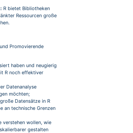
:
R bietet Bibliotheken
ränkter Ressourcen große
hen.
e und Promovierende
isiert haben und neugierig
mit R noch effektiver
rer Datenanalyse
igen möchten;
 große Datensätze in R
ne an technische Grenzen
e verstehen wollen, wie
skalierbarer gestalten