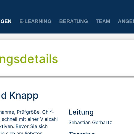
NGEN
E-LEARNING
BERATUNG
TEAM
ANGE
ngsdetails
und Knapp
Leitung
nahme, Prüfgröße, Chi²-
 schnell mit einer Vielzahl
Sebastian Gerhartz
tiven. Bevor Sie sich
ie sich am liebsten